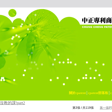
關於cpatent
│
cpatent部落格
│
校沒教的課!part2
第3張 / 共119張
第一張[F]