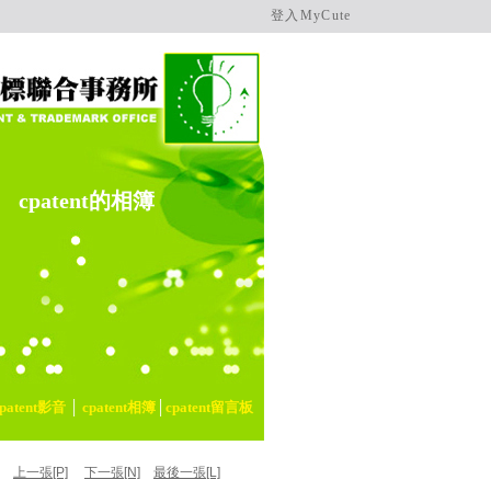
登入MyCute
cpatent的相簿
cpatent影音
│
cpatent相簿
│
cpatent留言板
上一張[P]
下一張[N]
最後一張[L]