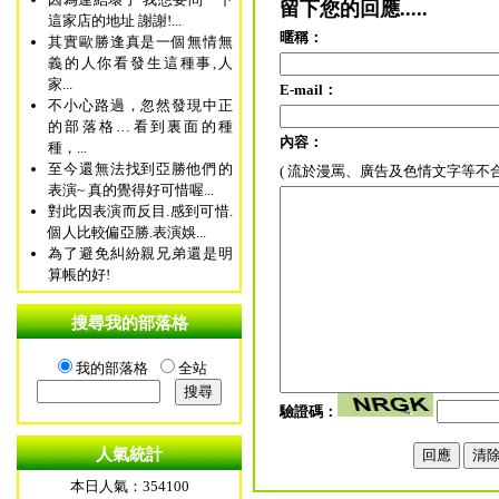
留下您的回應.....
這家店的地址 謝謝!...
暱稱：
其實歐勝逢真是一個無情無
義的人你看發生這種事,人
家...
E-mail：
不小心路過，忽然發現中正
的部落格…看到裏面的種
內容：
種，...
至今還無法找到亞勝他們的
( 流於漫罵、廣告及色情文字等不
表演~ 真的覺得好可惜喔...
對此因表演而反目.感到可惜.
個人比較偏亞勝.表演娛...
為了避免糾紛親兄弟還是明
算帳的好!
搜尋我的部落格
我的部落格
全站
驗證碼：
人氣統計
本日人氣：354100