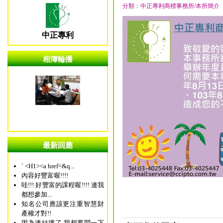
分類：中正專利商標事務所/本所簡介
中正專利
相簿輪播
最新回應
` <H1><a href=&q...
內容好豐富喔!!!!
哇!!! 好豐富的課程喔!!!! 連我
都想參加...
知名公司應該更注重智慧財
產權才對!!
因為連結壞了 我想要問一下