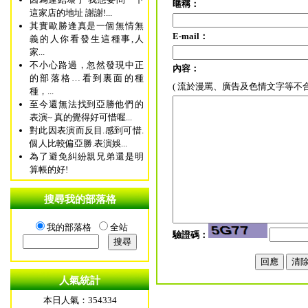
暱稱：
這家店的地址 謝謝!...
其實歐勝逢真是一個無情無
E-mail：
義的人你看發生這種事,人
家...
不小心路過，忽然發現中正
內容：
的部落格…看到裏面的種
( 流於漫罵、廣告及色情文字等不
種，...
至今還無法找到亞勝他們的
表演~ 真的覺得好可惜喔...
對此因表演而反目.感到可惜.
個人比較偏亞勝.表演娛...
為了避免糾紛親兄弟還是明
算帳的好!
搜尋我的部落格
我的部落格
全站
驗證碼：
人氣統計
本日人氣：354334