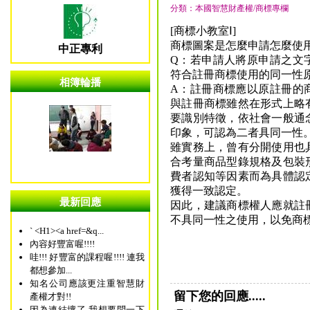
分類：本國智慧財產權/商標專欄
[商標小教室Ⅰ]
商標圖案是怎麼申請怎麼使
中正專利
Q：若申請人將原申請之文
符合註冊商標使用的同一性
相簿輪播
A：註冊商標應以原註冊的
與註冊商標雖然在形式上略
要識別特徵，依社會一般通
印象，可認為二者具同一性
雖實務上，曾有分開使用也
合考量商品型錄規格及包裝
費者認知等因素而為具體認
獲得一致認定。
最新回應
因此，建議商標權人應就註
不具同一性之使用，以免商
` <H1><a href=&q...
內容好豐富喔!!!!
哇!!! 好豐富的課程喔!!!! 連我
都想參加...
知名公司應該更注重智慧財
留下您的回應.....
產權才對!!
因為連結壞了 我想要問一下