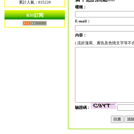
累計人氣：835228
暱稱：
RSS訂閱
E-mail：
內容：
( 流於漫罵、廣告及色情文字等不
驗證碼：