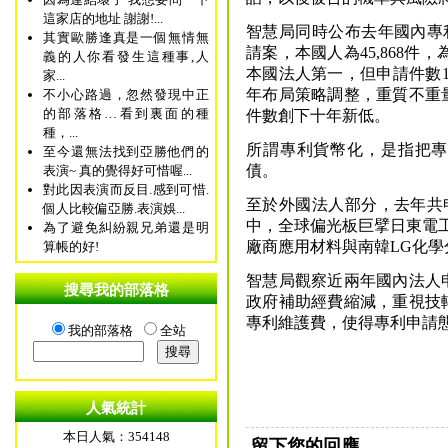
這家店的地址 謝謝!...
智慧局同時公布去年國內專利
其實歐勝逢真是一個無情無
請案，本國人為45,868件
義的人你看發生這種事,人
本國法人第一，但申請件數1,
家...
年布局策略調整，重質不重
不小心路過，忽然發現中正
的部落格…看到裏面的種
件數創下十年新低。
種，...
所謂專利貨幣化，是指把專
至今還無法找到亞勝他們的
債。
表演~ 真的覺得好可惜喔...
對此因表演而反目.感到可惜.
至於外國法人部分，去年共申
個人比較偏亞勝.表演娛...
中，全球偏光板巨擘日東電工
為了避免糾紛親兄弟還是明
廠商應用材料與南韓LG化學分
算帳的好!
智慧局觀察近兩年國內法人
搜尋我的部落格
政府補助經費縮減，重視技
專利維護費，使得專利申請
我的部落格
全站
人氣統計
本日人氣：354148
留下您的回應.....