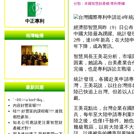
分類：本國智慧財產權/專利專欄
中正專利
經濟部智慧局昨（9）日公
中國大陸最為踴躍。統計發現，
相簿輪播
2件，達10年新高；在大陸申
年下降，成為警訊。
智慧局長王美花分析，市場
因素，她認為，台美產業合
完備，也是專利訴訟主戰場
統計發現，各國赴美申請專
灣，王美花說，以往台灣排
最新回應
陸已快追上台灣。但若以人
覷。
` <H1><a href=&q...
內容好豐富喔!!!!
王美花點出，台灣企業在國
哇!!! 好豐富的課程喔!!!! 連我
兵，每年至大陸申請專利案
都想參加...
陸之後，也僅1千餘件。她
知名公司應該更注重智慧財
幾級戰區，以前大陸還不大
產權才對!!
話，以後被告的機率與風險
因為連結壞了 我想要問一下