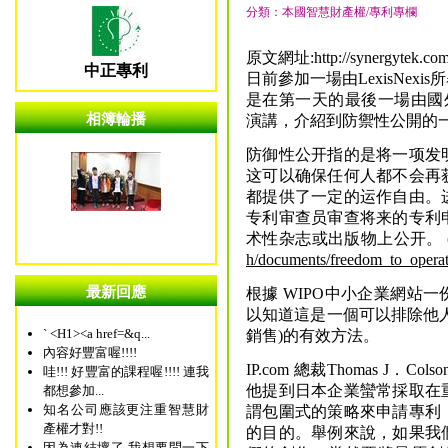
分類：本國智慧財產權/專利專欄
原文網址:http://synergytek.com
中正專利
日前參加一場由LexisNe
是在第一天的最後一場由國外
相簿輪播
演講，介紹到防禦性公開的
防御性公开指的是将一项发
这可以确保任何人都不会再
都提供了一定的运作自由。
专利审查员审查将来的专利
术性杂志或出版物上公开。 (Este
h/documents/freedom_to_opera
最新回應
根據 WIPO中小企業網站
以知道這是一個可以排除他
` <H1><a href=&q...
銷售)的有效方法。
內容好豐富喔!!!!
IP.com 總裁Thomas 
哇!!! 好豐富的課程喔!!!! 連我
他提到日本企業蠻常採取在
都想參加...
知名公司應該更注重智慧財
謂包圍式的策略來申請專利
產權才對!!
的目的。舉例來說，如果我
因為連結壞了 我想要問一下