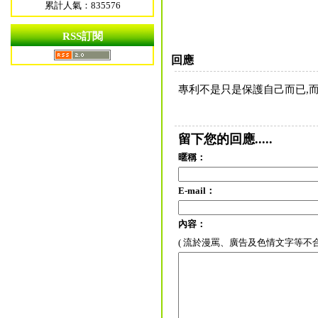
累計人氣：835576
RSS訂閱
回應
專利不是只是保護自己而已,
留下您的回應.....
暱稱：
E-mail：
內容：
( 流於漫罵、廣告及色情文字等不