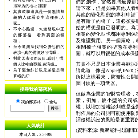
們的創作，當然要將最原創
這家店的地址 謝謝!...
請下來，但是如果其他人看
其實歐勝逢真是一個無情無
其他的變化型態的專利申請
義的人你看發生這種事,人
是有輪子的椅子，還必須要
家...
始的構想是自己發明的。為
不小心路過，忽然發現中正
相關的變化型也都用專利保
的部落格…看到裏面的種
及維護費用。另一個策略，
種，...
至今還無法找到亞勝他們的
相關椅子相關的型態在專利
表演~ 真的覺得好可惜喔...
開，就可以用很低的成本保
對此因表演而反目.感到可惜.
其實不只是日本企業喜歡採
個人比較偏亞勝.表演娛...
為了避免糾紛親兄弟還是明
諳此道，像是Apple的IP
算帳的好!
所以這樣看來，防禦性公開
圍封鎖的一項武器。
搜尋我的部落格
但做為企業的智財管理者，
素，例如，較小型的公司或
我的部落格
全站
權，以增加授權談判或是企
利佈局的公司則可能使用防
謂侵權訴訟的風險是更重要
人氣統計
(資料來源: 新聚能科技顧問Blo
本日人氣：354496