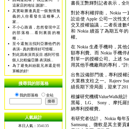
書長王艷輝對記者表示，全球手
這家店的地址 謝謝!...
其實歐勝逢真是一個無情無
對於專利權捍衛， Nokia 一
義的人你看發生這種事,人
訟迫使 Apple 公司一次
家...
交叉授權協議，二者長達數年的爭
不小心路過，忽然發現中正
和 Nokia 續簽了為期
的部落格…看到裏面的種
權。
種，...
至今還無法找到亞勝他們的
在 Nokia 生產手機時，其
表演~ 真的覺得好可惜喔...
額專利費。而 Nokia 手機
對此因表演而反目.感到可惜.
對單一的授權公司。上述 Sa
個人比較偏亞勝.表演娛...
用其他手機廠商的專利，“許多
為了避免糾紛親兄弟還是明
算帳的好!
出售設備部門後，專利授權已經
大業務支柱之一。Rajeev S
搜尋我的部落格
績長期下滑局面，迎來了20
我的部落格
全站
根據研究機構ValueWalk統計，
黑莓、LG、 Sony 、摩托羅
納專利授權費。
人氣統計
有研究者估計， Nokia 每年
Samsung 、微軟是其主要貢
本日人氣：354135