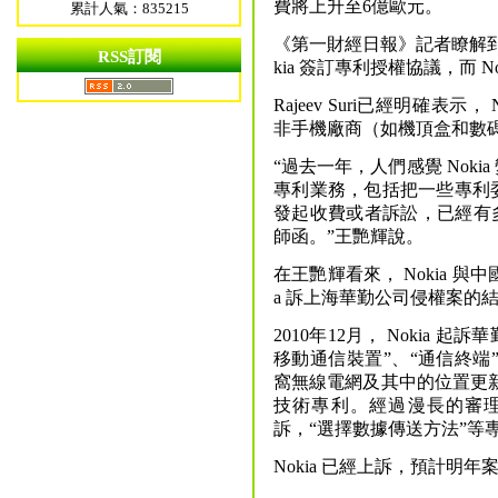
費將上升至6億歐元。
累計人氣：835215
《第一財經日報》記者瞭解到
RSS訂閱
kia 簽訂專利授權協議，而 N
Rajeev Suri已經明確表
非手機廠商（如機頂盒和數
“過去一年，人們感覺 Nok
專利業務，包括把一些專利
發起收費或者訴訟，已經有多家
師函。”王艷輝說。
在王艷輝看來， Nokia 與
a 訴上海華勤公司侵權案的
2010年12月， Nokia
移動通信裝置”、“通信終端
窩無線電網及其中的位置更新
技術專利。經過漫長的審理，
訴，“選擇數據傳送方法”等
Nokia 已經上訴，預計明