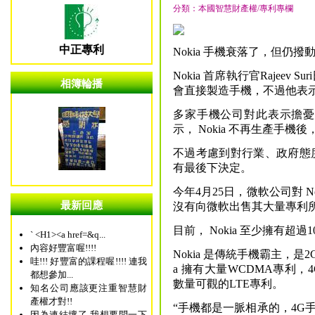
分類：本國智慧財產權/專利專欄
中正專利
Nokia 手機衰落了，但仍
Nokia 首席執行官Rajeev 
相簿輪播
會直接製造手機，不過他表示，
多家手機公司對此表示擔憂，一
示， Nokia 不再生產手
不過考慮到對行業、政府態度的
有最後下決定。
今年4月25日，微軟公司對 No
最新回應
沒有向微軟出售其大量專利
目前， Nokia 至少擁有超過1
` <H1><a href=&q...
內容好豐富喔!!!!
Nokia 是傳統手機霸主，是
哇!!! 好豐富的課程喔!!!! 連我
a 擁有大量WCDMA專利，4
都想參加...
數量可觀的LTE專利。
知名公司應該更注重智慧財
產權才對!!
“手機都是一脈相承的，4G
因為連結壞了 我想要問一下