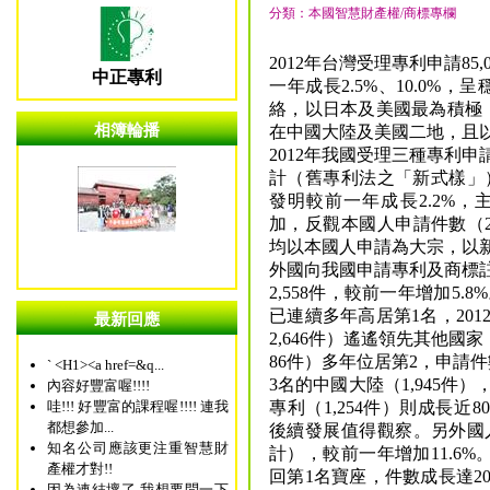
分類：本國智慧財產權/商標專欄
2012年台灣受理專利申請85,
中正專利
一年成長2.5%、10.0%
絡，以日本及美國最為積極
相簿輪播
在中國大陸及美國二地，且
2012年我國受理三種專利申請件
計（舊專利法之「新式樣」）
發明較前一年成長2.2%，主
加，反觀本國人申請件數（2
均以本國人申請為大宗，以新型
外國向我國申請專利及商標
2,558件，較前一年增加5.
已連續多年高居第1名，20
最新回應
2,646件）遙遙領先其他國
86件）多年位居第2，申請
` <H1><a href=&q...
3名的中國大陸（1,945件
內容好豐富喔!!!!
哇!!! 好豐富的課程喔!!!! 連我
專利（1,254件）則成長近
都想參加...
後續發展值得觀察。另外國人
知名公司應該更注重智慧財
計），較前一年增加11.6%
產權才對!!
回第1名寶座，件數成長達2
因為連結壞了 我想要問一下