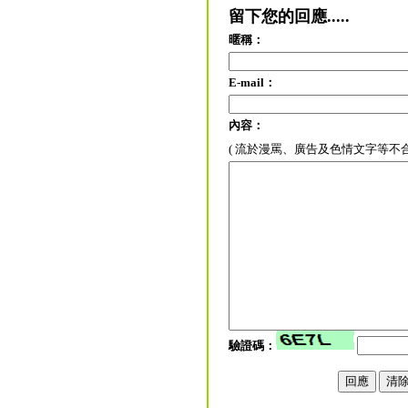
留下您的回應.....
暱稱：
E-mail：
內容：
( 流於漫罵、廣告及色情文字等不
驗證碼：