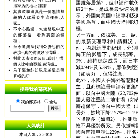
國雖落居第2，但申請件數仍
這家店的地址 謝謝!...
破2千件，是成長最快速的地
其實歐勝逢真是一個無情無
示，外國向我國申請專利及
義的人你看發生這種事,人
美國為首，而中國大陸則以
家...
極。
不小心路過，忽然發現中正
另一方面，依據美、日、歐、
的部落格…看到裏面的種
種，...
的最新受理專利申請概況，南韓2
至今還無法找到亞勝他們的
件，均刷新歷史紀錄，分別較前
表演~ 真的覺得好可惜喔...
轉正的影響下，成長顯著。其餘
對此因表演而反目.感到可惜.
9%，維持穩定成長，而日本（3
個人比較偏亞勝.表演娛...
減0.94%及5.39%，應
為了避免糾紛親兄弟還是明
（如表3），值得注意。
算帳的好!
此外，本國人在海外智慧財
主，且商標註冊申請有更集中
搜尋我的部落格
面，以向中國大陸（22,702
國人最注重該二地市場（如
我的部落格
全站
轉趨保守，除向中國大陸（1.
長外，餘均下降2.57%~12.
下降較多（如圖2），推測
較不具優勢所致。另依據韓國
人氣統計
國向南韓申請1,229件，排
本日人氣：354018