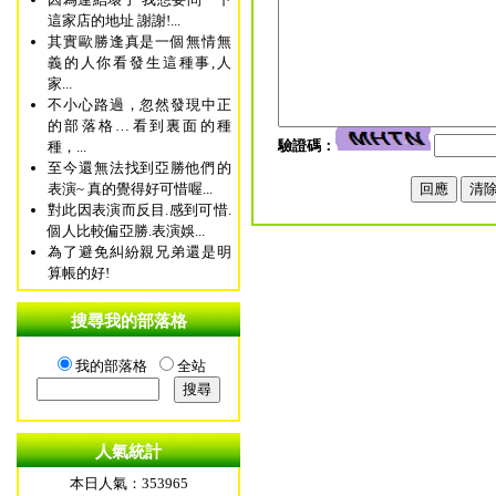
這家店的地址 謝謝!...
其實歐勝逢真是一個無情無
義的人你看發生這種事,人
家...
不小心路過，忽然發現中正
的部落格…看到裏面的種
驗證碼：
種，...
至今還無法找到亞勝他們的
表演~ 真的覺得好可惜喔...
對此因表演而反目.感到可惜.
個人比較偏亞勝.表演娛...
為了避免糾紛親兄弟還是明
算帳的好!
搜尋我的部落格
我的部落格
全站
人氣統計
本日人氣：353965