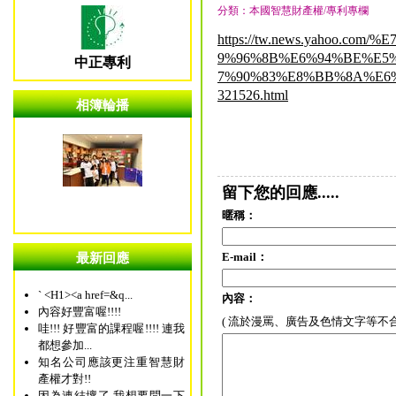
分類：本國智慧財產權/專利專欄
https://tw.news.yahoo.c
9%96%8B%E6%94%BE%E5
中正專利
7%90%83%E8%BB%8A%E6
321526.html
相簿輪播
留下您的回應.....
暱稱：
E-mail：
最新回應
` <H1><a href=&q...
內容：
內容好豐富喔!!!!
( 流於漫罵、廣告及色情文字等不
哇!!! 好豐富的課程喔!!!! 連我
都想參加...
知名公司應該更注重智慧財
產權才對!!
因為連結壞了 我想要問一下