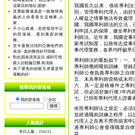
我國長久以來，係依專利法
這家店的地址 謝謝!...
其實歐勝逢真是一個無情無
則」管理專利代理人，由於
義的人你看發生這種事,人
人權益之情事無法有效處理
家...
國，我國專利師法的立法，已
不小心路過，忽然發現中正
利申請人的保障，健全專利制
的部落格…看到裏面的種
利師法。近年來，我國從事
種，...
家考試制度，以致有志從事
至今還無法找到亞勝他們的
事代理業務，各界均呼籲早
表演~ 真的覺得好可惜喔...
對此因表演而反目.感到可惜.
專利師法的重點如下：一、
個人比較偏亞勝.表演娛...
專利師應經職前訓練、登錄
為了避免糾紛親兄弟還是明
利師公會負責專利師之自律
算帳的好!
五、未具專利師資格或未符
六、具一定資格條件之專利
搜尋我的部落格
試，但必須於施行後3年內
七、已領有專利代理人證書
我的部落格
全站
依照專利師法之規定，必須
並經過職前訓練之程序，以
代理人之良莠不齊而損害申
人氣統計
過專利師公會發揮職業自律
本日人氣：354233
益。