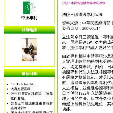
分類：本國智慧財產權/專利專欄
法院三讀通過專利師法
中正專利
資料來源：中華民國經濟部 
發佈日期：2007/06/14
相簿輪播
立法院今日三讀通過「專利師
來，歷經長達19年努力的
將可提供專利申請人更好的
由於專利相關申請事項涉及
人辦理比較能夠得到充分的
人，均定有專法。例如，日
德國專利代理人法及韓國專
最新回應
有嚴格之執業規範，才足以
察，這些國家因為對專利代
` <H1><a href=&q...
人之權益，並促進各國專利
內容好豐富喔!!!!
日本係於1922年立法通過弁
哇!!! 好豐富的課程喔!!!! 連我
理人法的立法。日本長久位
都想參加...
知名公司應該更注重智慧財
頭趕上居科技領先地位，其
產權才對!!
功能。
因為連結壞了 我想要問一下