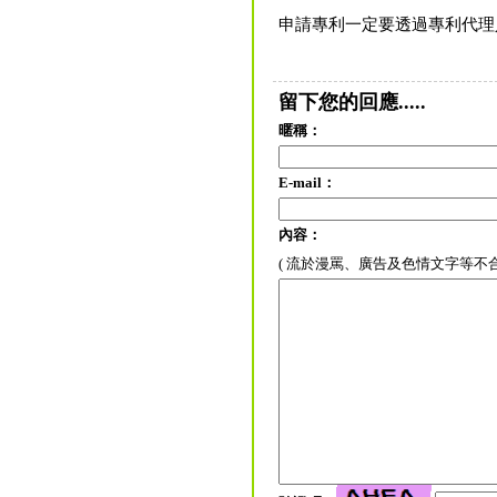
申請專利一定要透過專利代理
留下您的回應.....
暱稱：
E-mail：
內容：
( 流於漫罵、廣告及色情文字等不