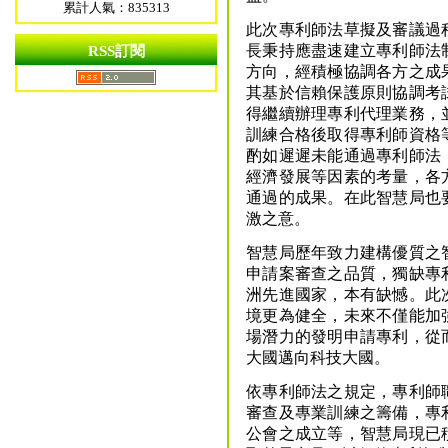
累計人氣：835313
此次專利師法草擬及審議過
長秉持應盡速建立專利師法
RSS訂閱
方向，經積極協調各方之成
其基於信賴保護原則協調考
得繼續辦理專利代理業務，
訓練合格後取得專利師資格
酌如遲遲未能通過專利師法
經濟發展等因素的考量，各
通過的成果。在此智慧局也
激之意。
智慧局歷年致力建構優質之
申請案審查之品質，獨缺專
洲先進國家，本有缺憾。此
境更為健全，未來不僅能加
場潛力的發明申請專利，從
大國邁向科技大國。
依專利師法之規定，專利師
審查及專業訓練之籌備，專
公會之成立等，智慧局現已