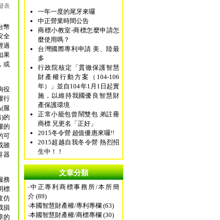
M 發表
一年一度的尾牙來囉
中正營業時間公告
台幣
商標小教室-商標怎麼申請怎
安全
麼使用嗎？
經過
台灣國際專利申請 美、陸最
如果
多
，或
行政院核定「貫徹保護智慧
財產權行動方案（104-106
年）」並自104年1月1日起實
拘役
施，以維持我國優良智慧財
權行
產保護環境
品
(
服
正常小籠包曾鬧雙包 弟註冊
務
)
的
商標 兄更名「正好」
權的
2015冬令營 超值優惠來囉!!
的可
2015超越自我冬令營 熱烈招
或雖
生中！！
容器
文章分類
服務
‧
中正專利商標事務所/本所簡
明標
介 (89)
被仿
‧
本國智慧財產權/專利專欄 (63)
成損
‧
本國智慧財產權/商標專欄 (30)
章的