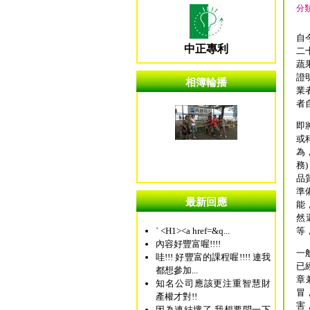
分
自
中正專利
二
蔬
證
相簿輪播
業
者
即
或
為
務
)
品
準
最新回應
能
然
` <H1><a href=&q...
等
內容好豐富喔!!!!
一
哇!!! 好豐富的課程喔!!!! 連我
已
都想參加...
章
知名公司應該更注重智慧財
冒
產權才對!!
害
因為連結壞了 我想要問一下