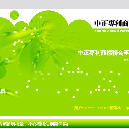
中正專利商標聯合
歡
關於cpatent
│
cpatent部落格
│
c
仿冒證明標章，小心商標法刑罰伺候!