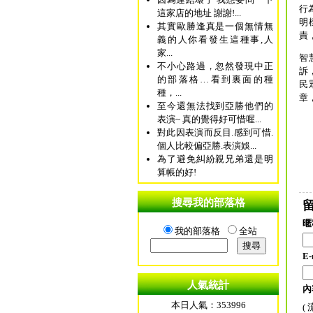
行
這家店的地址 謝謝!...
明
其實歐勝逢真是一個無情無
責
義的人你看發生這種事,人
家...
智
不小心路過，忽然發現中正
訴
的部落格…看到裏面的種
民
種，...
章
至今還無法找到亞勝他們的
表演~ 真的覺得好可惜喔...
對此因表演而反目.感到可惜.
個人比較偏亞勝.表演娛...
為了避免糾紛親兄弟還是明
算帳的好!
搜尋我的部落格
留
暱
我的部落格
全站
E-
人氣統計
內
本日人氣：353996
(