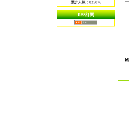
累計人氣：835076
RSS訂閱
驗