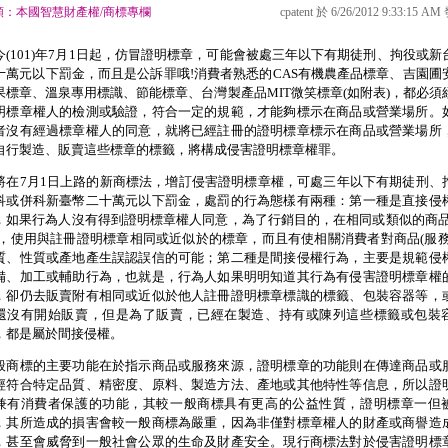
類：本國智慧財產權/商標專欄
cpatent 於 6/26/2012 9:33:15 A
今
(101)
年
7
月
1
日
起，仿冒證明標章，可能會被處三年以下有期徒刑、拘役或新
十萬元以下罰金，而且是公訴罪哦
!
消費者熟悉的
CAS
有機農產品標章、吉園圃
果標章、溫泉專用標識、節能標章、台灣製產品
MIT
微笑標章
(
如附表
)
，都必須
明標章權人的檢測或驗證，符合一定的規範，才能夠標示在商品或營業場所。
者沒有經過標章權人的同意，就將已經註冊的證明標章標示在商品或營業場所
自行製造、販賣這些標章的標籤，將構成侵害證明標章權罪。
將在
7
月
1
日
上路的新商標法，增訂侵害證明標章權，可處三年以下有期徒刑、
科或併科新臺幣二十萬元以下罰金，處罰的行為態樣有兩種：第一種是直接侵
，如果行為人沒有得到證明標章權人同意，為了行銷目的，在相同或類似的商
，使用與註冊證明標章相同或近似於的標章，而且有使相關消費者對商品
(
服
質、性質或產地產生誤認誤信的可能；第二種是間接侵權行為，主要是規範侵
備、加工或輔助行為，也就是，行為人如果明明知道其行為有侵害證明標章權
，卻仍去販賣附有相同或近似於他人註冊證明標章標識的標籤、包裝容器等，
還沒有開始販賣，但是為了販賣，已經在製造、持有或陳列這些標籤或包裝
，都是屬於間接侵權。
般商標的主要功能在於指示商品或服務來源，證明標章的功能則在傳達商品或
經符合特定品質、精密度、原料、製造方法、產地或其他特性等信息，所以證
兼有消費者保護的功能，其較一般商標具有更高的公益性質，證明標章一但
，其所造成的損害會較一般商標為嚴重，因為非僅對標章權人的財產或商譽造
，甚至會威脅到一般社會公眾的生命及財產安全。現行商標法對於侵害證明標