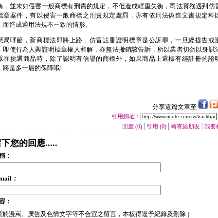
為，並未如侵害一般商標有刑責的規定，不但造成輕重失衡，司法實務遇到仿
標章案件，有以侵害一般商標之刑責規定處罰，亦有依刑法偽造文書規定科
，而造成適用法規不ㄧ致的情形。
慧局呼籲，新商標法即將上路，仿冒註冊證明標章是公訴罪，一旦經提告或
，即使行為人與證明標章權人和解，亦無法撤銷該告訴，所以業者切勿以身試
眾在挑選商品時，除了認明有信譽的商標外，如果商品上還標有經註冊的證
，將是多一層的保障哦
!
分享這篇文章至
引用網址：
回應 (0)
│
引用 (0)
│
轉寄給朋友
│
我要
下您的回應.....
稱：
mail：
容：
 流於漫罵、廣告及色情文字等不合宜之留言，本板得逕予紀錄及刪除 )